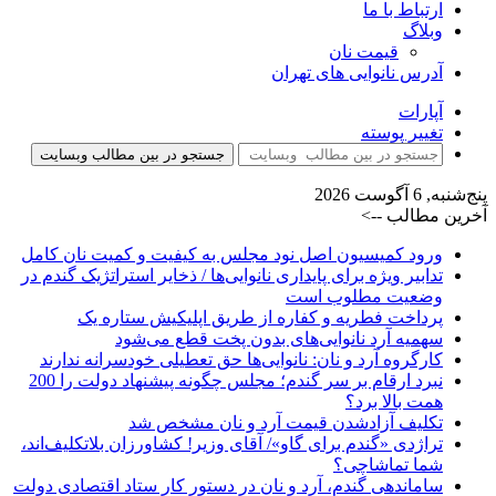
ارتباط با ما
وبلاگ
قیمت نان
آدرس نانوایی های تهران
آپارات
تغییر پوسته
جستجو در بین مطالب وبسایت
پنج‌شنبه, 6 آگوست 2026
آخرین مطالب -->
ورود کمیسیون اصل نود مجلس به کیفیت و کمیت نان کامل
تدابیر ویژه برای پایداری نانوایی‌ها / ذخایر استراتژیک گندم در
وضعیت مطلوب است
پرداخت فطریه و کفاره از طریق اپلیکیش ستاره یک
سهمیه آرد نانوایی‌های بدون پخت قطع می‌شود
کارگروه آرد و نان: نانوایی‌ها حق تعطیلی خودسرانه ندارند
نبرد ارقام بر سر گندم؛ مجلس چگونه پیشنهاد دولت را 200
همت بالا برد؟
تکلیف آزادشدن قیمت آرد و نان مشخص شد
تراژدی «گندم برای گاو»/ آقای وزیر! کشاورزان بلاتکلیف‌اند،
شما تماشاچی؟
ساماندهی گندم، آرد و نان در دستور کار ستاد اقتصادی دولت